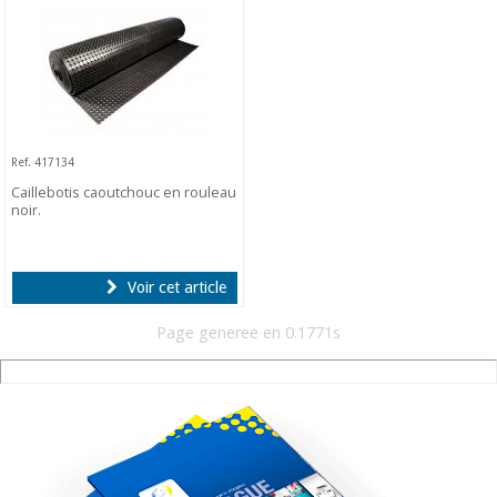
Ref. 417134
Caillebotis caoutchouc en rouleau
noir.
Voir cet article
Page generee en 0.1771s