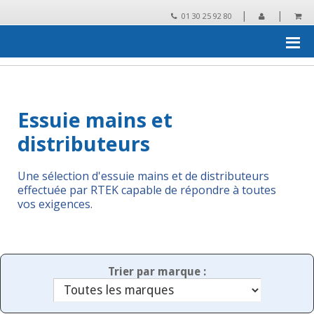
|
|
01 30 25 92 80
Accueil
›
Essuyage, protection, collecte des déchets
›
Essuie mains
et distributeurs
Essuie mains et
distributeurs
Une sélection d'essuie mains et de distributeurs
effectuée par RTEK capable de répondre à toutes
vos exigences.
Trier par marque :