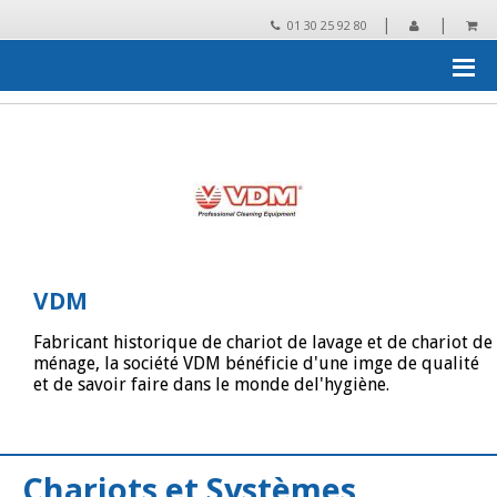
|
|
01 30 25 92 80
Accueil
›
Les grandes marques distribuées par Rtek
›
VDM
›
Catalogue VDM
VDM
Fabricant historique de chariot de lavage et de chariot de
ménage, la société VDM bénéficie d'une imge de qualité
et de savoir faire dans le monde del'hygiène.
Chariots et Systèmes