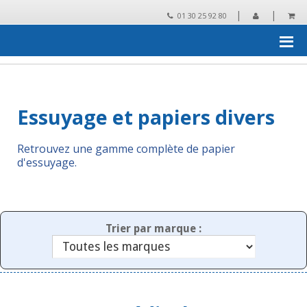
|
|
01 30 25 92 80
Accueil
›
Essuyage, protection, collecte des déchets
›
Essuyage et
papiers divers
Essuyage et papiers divers
Retrouvez une gamme complète de papier
d'essuyage.
Trier par marque :