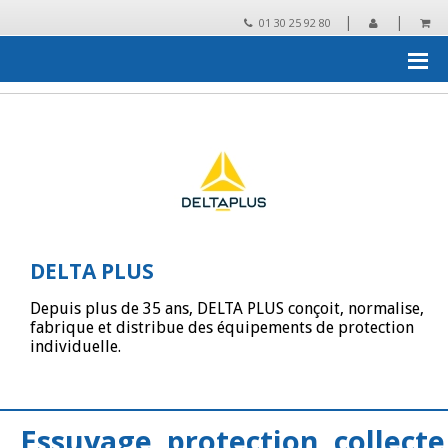
|
|
01 30 25 92 80
Accueil
›
Les grandes marques distribuées par Rtek
›
DELTA
PLUS
›
Catalogue DELTA PLUS
DELTA PLUS
Depuis plus de 35 ans, DELTA PLUS conçoit, normalise,
fabrique et distribue des équipements de protection
individuelle.
Essuyage, protection, collecte