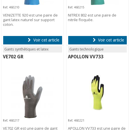
Ref. 460210
Ref. 460215
VENIZETTE 920 est une paire de
NITREX 802 est une paire de
gant latex naturel sur support
nitrile floquée.
coton.
Voir cet article
Voir cet article
Gants synthétiques et latex
Gants technologique
VE702 GR
APOLLON VV733
Ref. 460217
Ref. 460221
VE702 GR est une paire de gant
APOLLON VV733 est une paire de