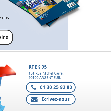
e nos
zine
RTEK 95
151 Rue Michel Carré,
95100 ARGENTEUIL
01 30 25 92 80
Ecrivez-nous