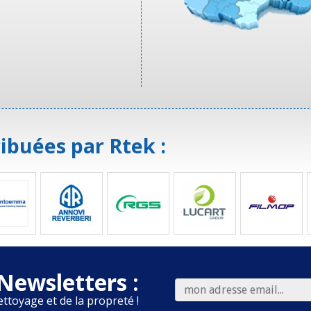
ibuées par Rtek :
Newsletters :
ettoyage et de la propreté !