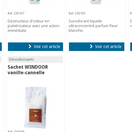
Ref. 230107
Ref. 230105
R
Destructeur d'odeur en
Surodorant liquide
D
pulvérisateur avec une action
ultraconcentré parfum fleur
immédiate.
blanche.
Voir cet article
Voir cet article
Désodorisants
Sachet WINDOOR
vanille-cannelle
Ref. 250069