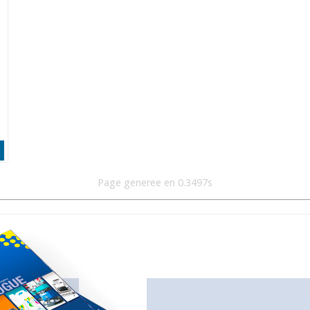
Page generee en 0.3497s