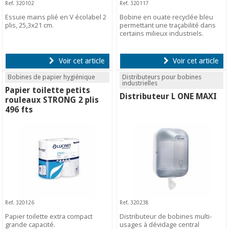
Ref. 320102
Ref. 320117
Essuie mains plié en V écolabel 2
Bobine en ouate recyclée bleu
plis, 25,3x21 cm.
permettant une traçabilité dans
certains milieux industriels.
Voir cet article
Voir cet article
Bobines de papier hygiénique
Distributeurs pour bobines
industrielles
Papier toilette petits
Distributeur L ONE MAXI
rouleaux STRONG 2 plis
496 fts
Ref. 320126
Ref. 320238
Papier toilette extra compact
Distributeur de bobines multi-
grande capacité.
usages à dévidage central