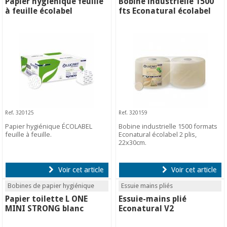
Papier hygiénique feuille
Bobine industrielle 1500
à feuille écolabel
fts Econatural écolabel
Ref. 320125
Ref. 320159
Papier hygiénique ÉCOLABEL
Bobine industrielle 1500 formats
feuille à feuille.
Econatural écolabel 2 plis,
22x30cm.
Voir cet article
Voir cet article
Bobines de papier hygiénique
Essuie mains pliés
Papier toilette L ONE
Essuie-mains plié
MINI STRONG blanc
Econatural V2