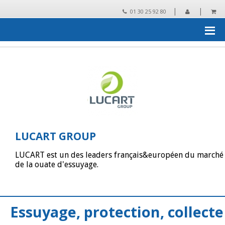
|
|
01 30 25 92 80
Accueil
›
Les grandes marques distribuées par Rtek
›
LUCART
GROUP
›
Catalogue LUCART GROUP
LUCART GROUP
LUCART est un des leaders français&européen du marché
de la ouate d'essuyage.
Essuyage, protection, collecte