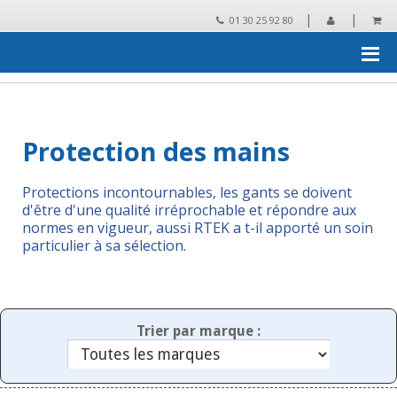
|
|
01 30 25 92 80
Accueil
›
Essuyage, protection, collecte des déchets
›
Protection
des mains
Protection des mains
Protections incontournables, les gants se doivent
d'être d'une qualité irréprochable et répondre aux
normes en vigueur, aussi RTEK a t-il apporté un soin
particulier à sa sélection.
Trier par marque :