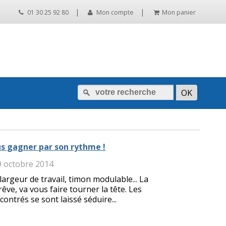
|
|
01 30 25 92 80
Mon compte
Mon panier
s gagner par son rythme !
9 octobre 2014
largeur de travail, timon modulable... La
ve, va vous faire tourner la tête. Les
trés se sont laissé séduire...